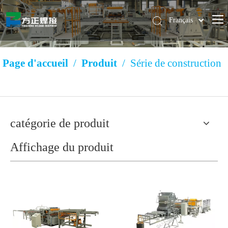
Français
Pусский
简体中文
Page d'accueil
/
Produit
/
Série de construction
English
catégorie de produit
Affichage du produit