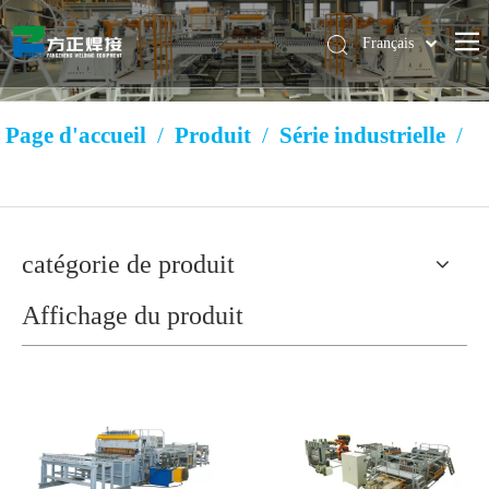
Français
Pусский
简体中文
Page d'accueil
/
Produit
/
Série industrielle
/
English
Machine de soudure de maille de couche de support
de marchandises
catégorie de produit
Affichage du produit