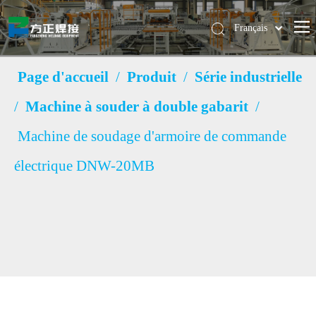
Français
Pусский
简体中文
Page d'accueil
/
Produit
/
Série industrielle
English
/
Machine à souder à double gabarit
/
Machine de soudage d'armoire de commande
électrique DNW-20MB